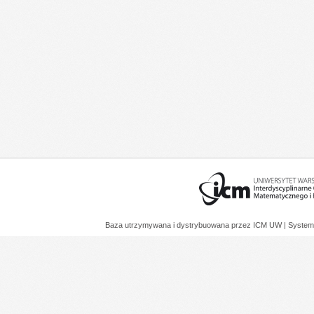
Baza utrzymywana i dystrybuowana przez
ICM UW
| System