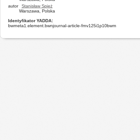
autor
Stanisław Spież
Warszawa, Polska
Identyfikator YADDA
bwmeta1.element.bwnjournal-article-fmv125i1p10bwm