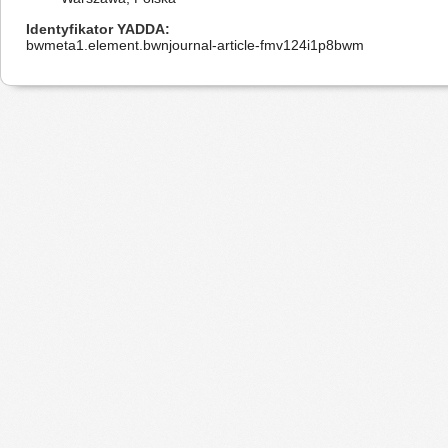
Identyfikator YADDA
bwmeta1.element.bwnjournal-article-fmv124i1p8bwm