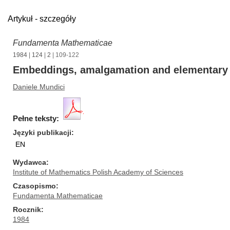
Artykuł - szczegóły
Fundamenta Mathematicae
1984
|
124
|
2
| 109-122
Embeddings, amalgamation and elementary e
Daniele Mundici
Pełne teksty:
Języki publikacji
EN
Wydawca
Institute of Mathematics Polish Academy of Sciences
Czasopismo
Fundamenta Mathematicae
Rocznik
1984