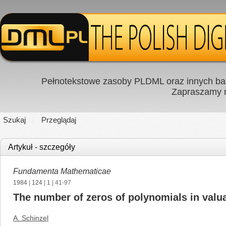
Pełnotekstowe zasoby PLDML oraz innych baz
Zapraszamy
Szukaj
Przeglądaj
Artykuł - szczegóły
Fundamenta Mathematicae
1984
|
124
|
1
| 41-97
The number of zeros of polynomials in valua
A. Schinzel