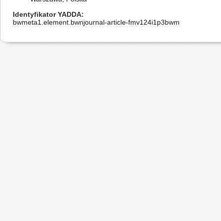
Identyfikator YADDA
bwmeta1.element.bwnjournal-article-fmv124i1p3bwm