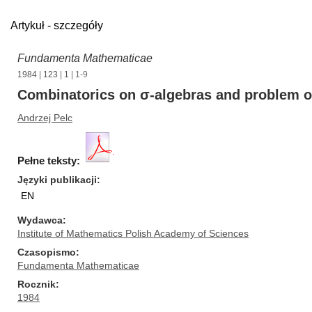
Artykuł - szczegóły
Fundamenta Mathematicae
1984
|
123
|
1
| 1-9
Combinatorics on σ-algebras and problem 
Andrzej Pelc
Pełne teksty:
Języki publikacji
EN
Wydawca
Institute of Mathematics Polish Academy of Sciences
Czasopismo
Fundamenta Mathematicae
Rocznik
1984