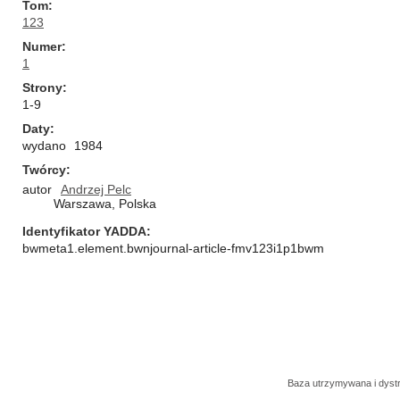
Tom
123
Numer
1
Strony
1-9
Daty
wydano
1984
Twórcy
autor
Andrzej Pelc
Warszawa, Polska
Identyfikator YADDA
bwmeta1.element.bwnjournal-article-fmv123i1p1bwm
Baza utrzymywana i dys