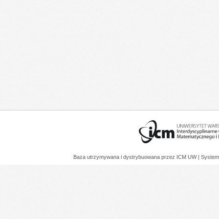
Baza utrzymywana i dystrybuowana przez
ICM UW
| System