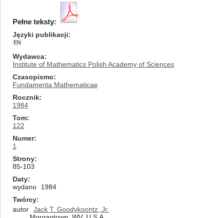
Pełne teksty:
Języki publikacji
EN
Wydawca
Institute of Mathematics Polish Academy of Sciences
Czasopismo
Fundamenta Mathematicae
Rocznik
1984
Tom
122
Numer
1
Strony
85-103
Daty
wydano
1984
Twórcy
autor
Jack T. Goodykoontz, Jr.
Morgantown, WV, U.S.A.