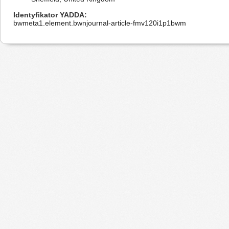
Identyfikator YADDA
bwmeta1.element.bwnjournal-article-fmv120i1p1bwm