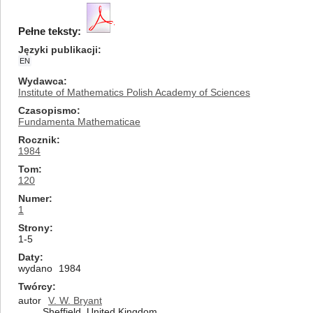
Pełne teksty:
Języki publikacji
EN
Wydawca
Institute of Mathematics Polish Academy of Sciences
Czasopismo
Fundamenta Mathematicae
Rocznik
1984
Tom
120
Numer
1
Strony
1-5
Daty
wydano
1984
Twórcy
autor
V. W. Bryant
Sheffield, United Kingdom