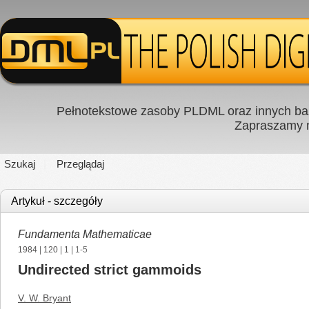
Pełnotekstowe zasoby PLDML oraz innych baz
Zapraszamy
Szukaj
Przeglądaj
Artykuł - szczegóły
Fundamenta Mathematicae
1984
|
120
|
1
| 1-5
Undirected strict gammoids
V. W. Bryant