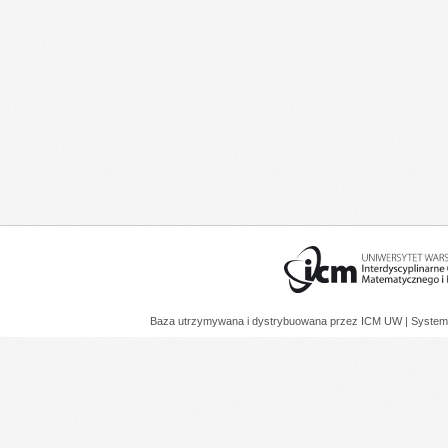
Baza utrzymywana i dystrybuowana przez
ICM UW
| System