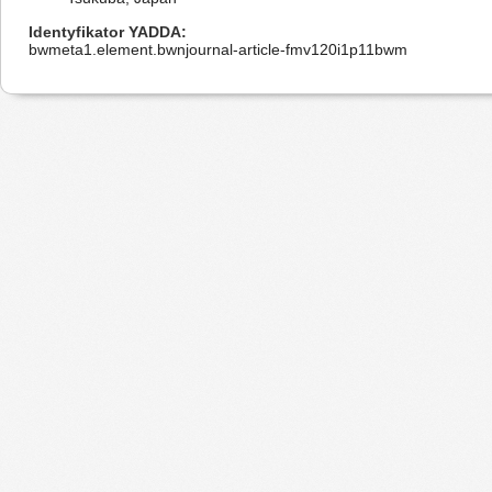
Identyfikator YADDA
bwmeta1.element.bwnjournal-article-fmv120i1p11bwm