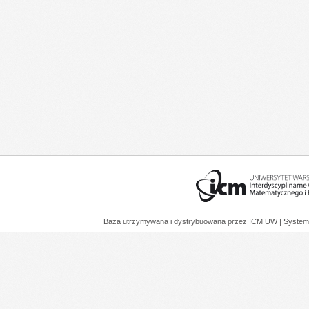
Baza utrzymywana i dystrybuowana przez
ICM UW
| System