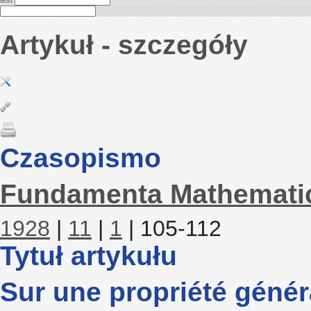
test
Artykuł - szczegóły
Czasopismo
Fundamenta Mathemati
1928
|
11
|
1
| 105-112
Tytuł artykułu
Sur une propriété génér