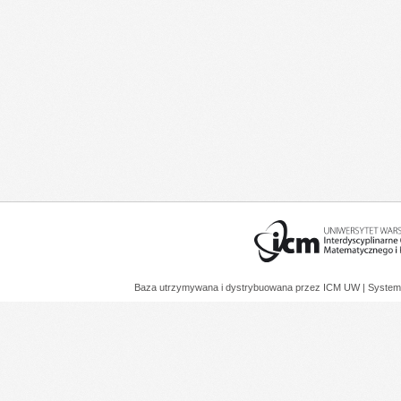
Baza utrzymywana i dystrybuowana przez
ICM UW
| System