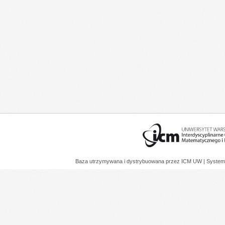
Baza utrzymywana i dystrybuowana przez
ICM UW
| System