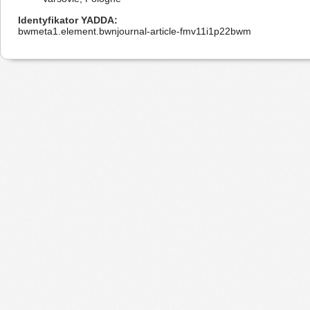
Identyfikator YADDA
bwmeta1.element.bwnjournal-article-fmv11i1p22bwm