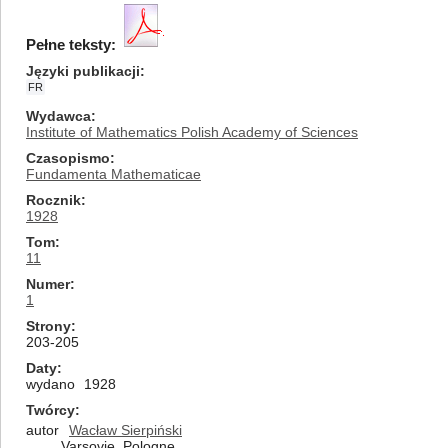
Pełne teksty:
Języki publikacji
FR
Wydawca
Institute of Mathematics Polish Academy of Sciences
Czasopismo
Fundamenta Mathematicae
Rocznik
1928
Tom
11
Numer
1
Strony
203-205
Daty
wydano
1928
Twórcy
autor
Wacław Sierpiński
Varsovie, Pologne