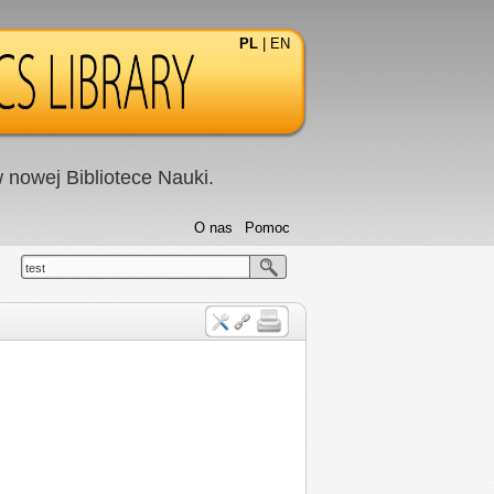
PL
|
EN
nowej Bibliotece Nauki.
O nas
Pomoc
test