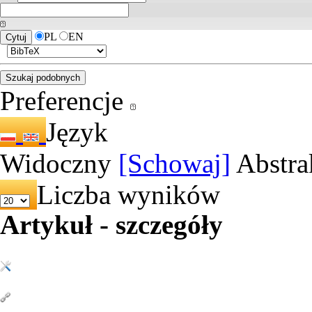
PL
EN
Preferencje
Język
Widoczny
[Schowaj]
Abstra
Liczba wyników
Artykuł - szczegóły