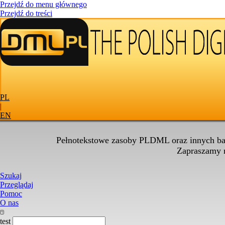
Przejdź do menu głównego
Przejdź do treści
PL
|
EN
Pełnotekstowe zasoby PLDML oraz innych baz
Zapraszamy
Szukaj
Przeglądaj
Pomoc
O nas
test