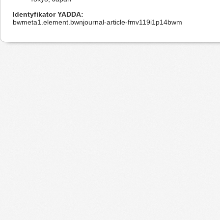
Identyfikator YADDA
bwmeta1.element.bwnjournal-article-fmv119i1p14bwm