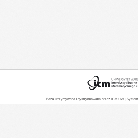
Baza utrzymywana i dystrybuowana przez
ICM UW
| System