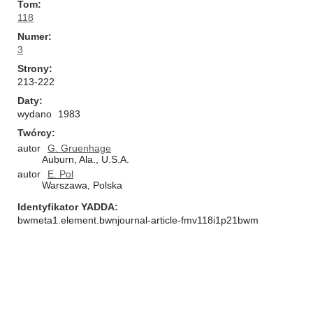
Tom
118
Numer
3
Strony
213-222
Daty
wydano
1983
Twórcy
autor
G. Gruenhage
Auburn, Ala., U.S.A.
autor
E. Pol
Warszawa, Polska
Identyfikator YADDA
bwmeta1.element.bwnjournal-article-fmv118i1p21bwm