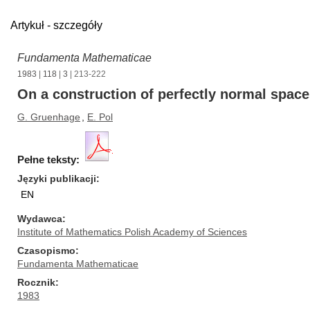
Artykuł - szczegóły
Fundamenta Mathematicae
1983
|
118
|
3
| 213-222
On a construction of perfectly normal space
G. Gruenhage
,
E. Pol
Pełne teksty:
Języki publikacji
EN
Wydawca
Institute of Mathematics Polish Academy of Sciences
Czasopismo
Fundamenta Mathematicae
Rocznik
1983