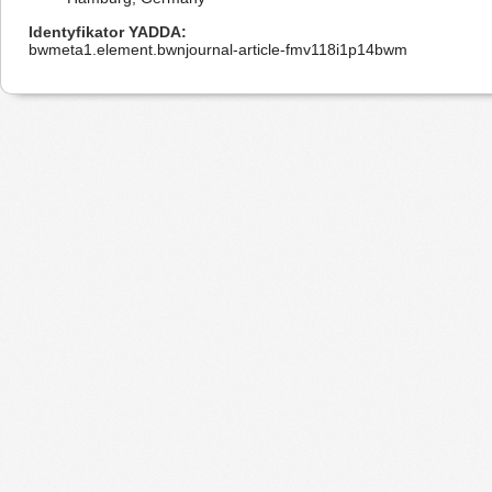
Identyfikator YADDA
bwmeta1.element.bwnjournal-article-fmv118i1p14bwm