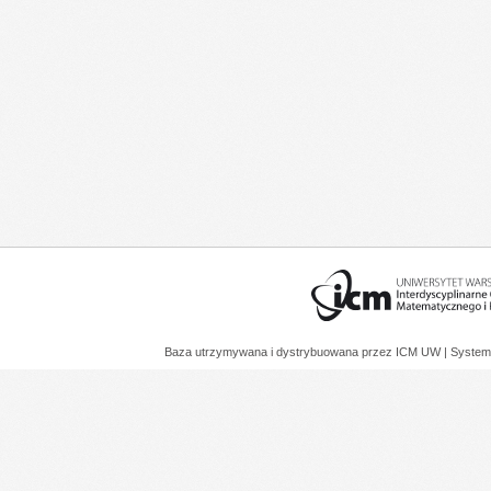
Baza utrzymywana i dystrybuowana przez
ICM UW
| System