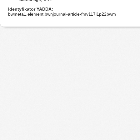
Identyfikator YADDA
bwmeta1.element.bwnjournal-article-fmv117i1p22bwm