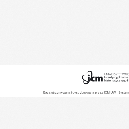
Baza utrzymywana i dystrybuowana przez
ICM UW
| System