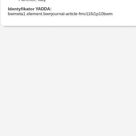
Identyfikator YADDA
bwmeta1.element.bwnjournal-article-fmv116i1p10bwm