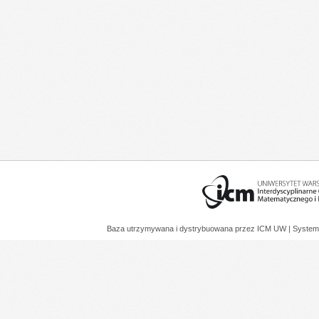
Baza utrzymywana i dystrybuowana przez
ICM UW
| System