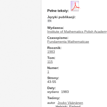
Pełne teksty:
Języki publikacji
EN
Wydawca
Institute of Mathematics Polish Academ
Czasopismo
Fundamenta Mathematicae
Rocznik
1983
Tom
115
Numer
1
Strony
43-55
Daty
wydano
1983
Twórcy
autor
Jouko Väänänen
Helsinki, Finland