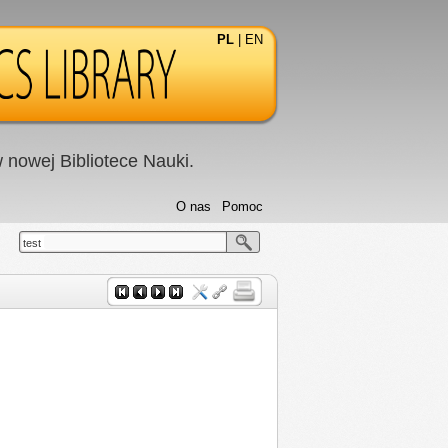
PL
|
EN
nowej Bibliotece Nauki.
O nas
Pomoc
test