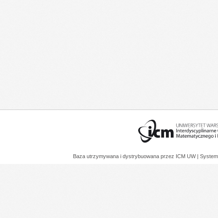
Baza utrzymywana i dystrybuowana przez
ICM UW
| System