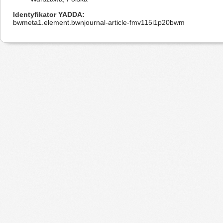
Identyfikator YADDA
bwmeta1.element.bwnjournal-article-fmv115i1p20bwm