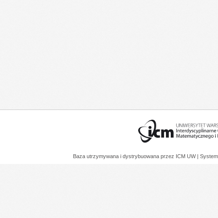
Baza utrzymywana i dystrybuowana przez
ICM UW
| System