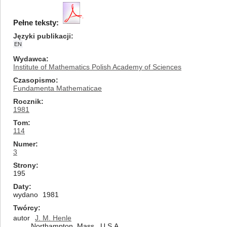
Pełne teksty:
Języki publikacji
EN
Wydawca
Institute of Mathematics Polish Academy of Sciences
Czasopismo
Fundamenta Mathematicae
Rocznik
1981
Tom
114
Numer
3
Strony
195
Daty
wydano
1981
Twórcy
autor
J. M. Henle
Northampton, Mass., U.S.A.