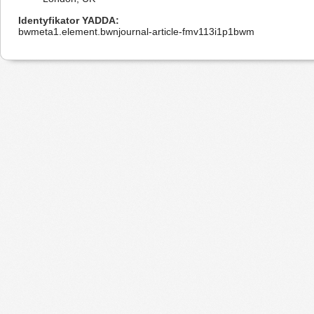
Identyfikator YADDA
bwmeta1.element.bwnjournal-article-fmv113i1p1bwm