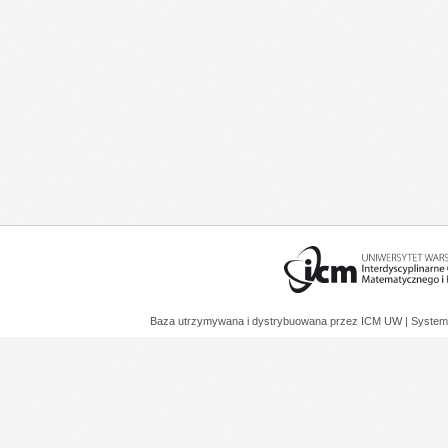
Baza utrzymywana i dystrybuowana przez
ICM UW
| System