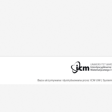
Baza utrzymywana i dystrybuowana przez
ICM UW
| System