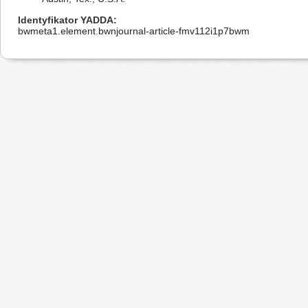
Identyfikator YADDA
bwmeta1.element.bwnjournal-article-fmv112i1p7bwm