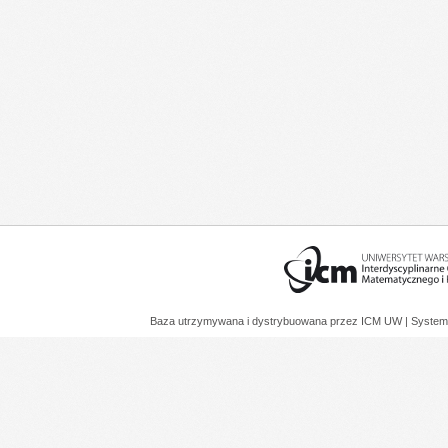
Baza utrzymywana i dystrybuowana przez
ICM UW
| System