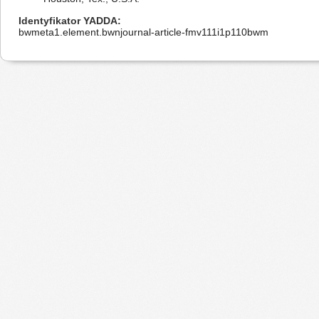
Identyfikator YADDA
bwmeta1.element.bwnjournal-article-fmv111i1p110bwm