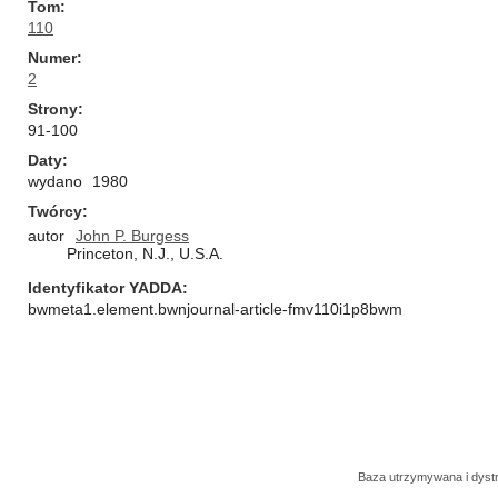
Tom
110
Numer
2
Strony
91-100
Daty
wydano
1980
Twórcy
autor
John P. Burgess
Princeton, N.J., U.S.A.
Identyfikator YADDA
bwmeta1.element.bwnjournal-article-fmv110i1p8bwm
Baza utrzymywana i dys