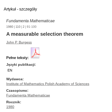
Artykuł - szczegóły
Fundamenta Mathematicae
1980
|
110
|
2
| 91-100
A measurable selection theorem
John P. Burgess
Pełne teksty:
Języki publikacji
EN
Wydawca
Institute of Mathematics Polish Academy of Sciences
Czasopismo
Fundamenta Mathematicae
Rocznik
1980