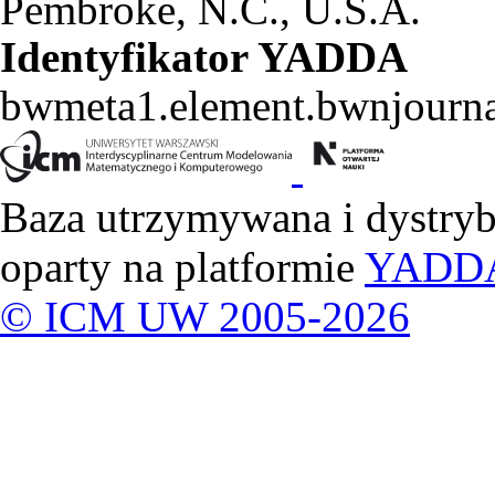
Pembroke, N.C., U.S.A.
Identyfikator YADDA
bwmeta1.element.bwnjourna
Baza utrzymywana i dystry
oparty na platformie
YADD
© ICM UW 2005-2026