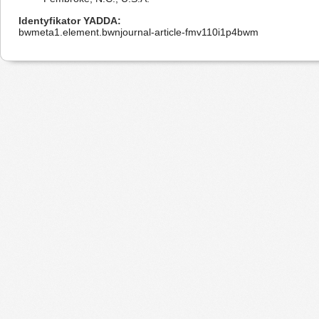
Identyfikator YADDA
bwmeta1.element.bwnjournal-article-fmv110i1p4bwm