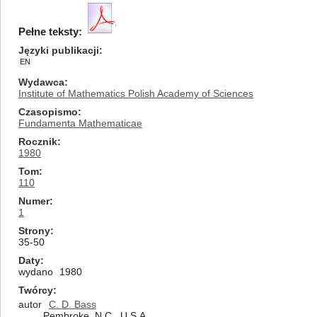
Pełne teksty:
Języki publikacji
EN
Wydawca
Institute of Mathematics Polish Academy of Sciences
Czasopismo
Fundamenta Mathematicae
Rocznik
1980
Tom
110
Numer
1
Strony
35-50
Daty
wydano
1980
Twórcy
autor
C. D. Bass
Pembroke, N.C., U.S.A.