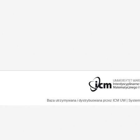
Baza utrzymywana i dystrybuowana przez
ICM UW
| System