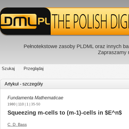
Pełnotekstowe zasoby PLDML oraz innych baz
Zapraszamy
Szukaj
Przeglądaj
Artykuł - szczegóły
Fundamenta Mathematicae
1980
|
110
|
1
| 35-50
Squeezing m-cells to (m-1)-cells in $E^n$
C. D. Bass