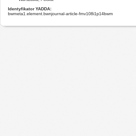
Identyfikator YADDA
bwmeta1.element.bwnjournal-article-fmv108i1p14bwm