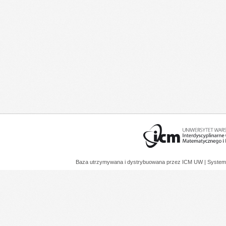
Baza utrzymywana i dystrybuowana przez
ICM UW
| System