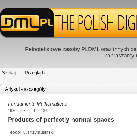
Pełnotekstowe zasoby PLDML oraz innych baz
Zapraszamy
Szukaj
Przeglądaj
Artykuł - szczegóły
Fundamenta Mathematicae
1980
|
108
|
2
| 129-136
Products of perfectly normal spaces
Teodor C. Przymusiński