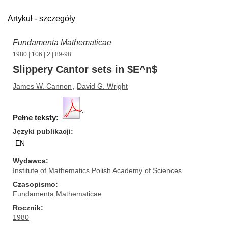
Artykuł - szczegóły
Fundamenta Mathematicae
1980
|
106
|
2
| 89-98
Slippery Cantor sets in $E^n$
James W. Cannon
,
David G. Wright
Pełne teksty:
Języki publikacji
EN
Wydawca
Institute of Mathematics Polish Academy of Sciences
Czasopismo
Fundamenta Mathematicae
Rocznik
1980