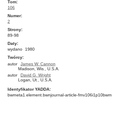
Tom
106
Numer
2
Strony
89-98
Daty
wydano
1980
Twórcy
autor
James W. Cannon
Madison, Wis., U.S.A.
autor
David G. Wright
Logan, Ut., U.S.A.
Identyfikator YADDA
bwmeta1.element.bwnjournal-article-fmv106i1p10bwm