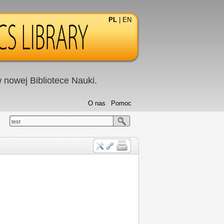
PL
|
EN
nowej Bibliotece Nauki.
O nas
Pomoc
test