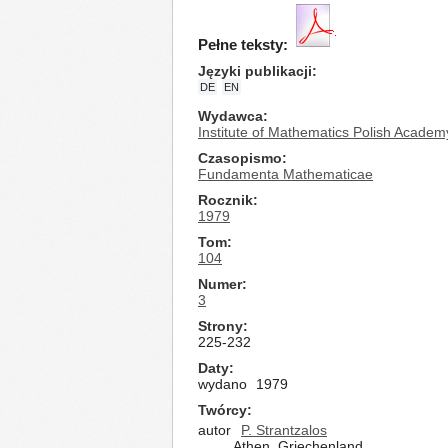
Pełne teksty:
Języki publikacji
DE
EN
Wydawca
Institute of Mathematics Polish Academ
Czasopismo
Fundamenta Mathematicae
Rocznik
1979
Tom
104
Numer
3
Strony
225-232
Daty
wydano
1979
Twórcy
autor
P. Strantzalos
Athen, Griechenland