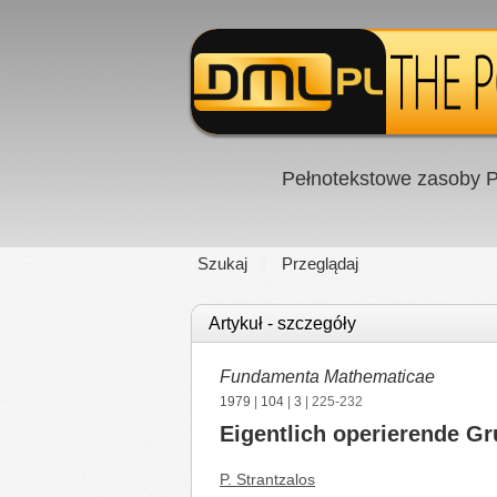
Pełnotekstowe zasoby P
Szukaj
Przeglądaj
Artykuł - szczegóły
Fundamenta Mathematicae
1979
|
104
|
3
| 225-232
Eigentlich operierende G
P. Strantzalos