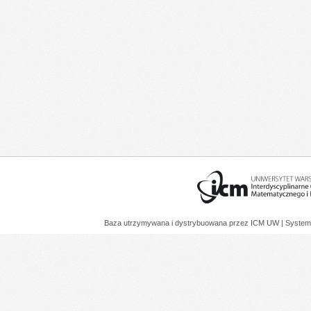
Baza utrzymywana i dystrybuowana przez
ICM UW
| System