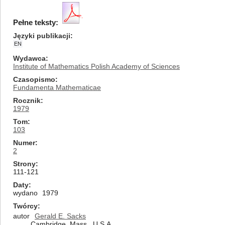
Pełne teksty:
Języki publikacji
EN
Wydawca
Institute of Mathematics Polish Academy of Sciences
Czasopismo
Fundamenta Mathematicae
Rocznik
1979
Tom
103
Numer
2
Strony
111-121
Daty
wydano
1979
Twórcy
autor
Gerald E. Sacks
Cambridge, Mass., U.S.A.