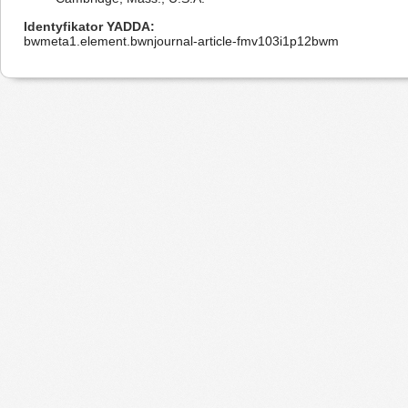
Identyfikator YADDA
bwmeta1.element.bwnjournal-article-fmv103i1p12bwm