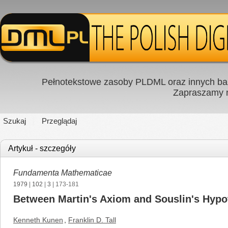
Pełnotekstowe zasoby PLDML oraz innych baz
Zapraszamy
Szukaj
Przeglądaj
Artykuł - szczegóły
Fundamenta Mathematicae
1979
|
102
|
3
| 173-181
Between Martin's Axiom and Souslin's Hypo
Kenneth Kunen
,
Franklin D. Tall