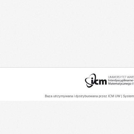
Baza utrzymywana i dystrybuowana przez
ICM UW
| System