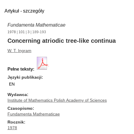
Artykuł - szczegóły
Fundamenta Mathematicae
1978
|
101
|
3
| 189-193
Concerning atriodic tree-like continua
W. T. Ingram
Pełne teksty:
Języki publikacji
EN
Wydawca
Institute of Mathematics Polish Academy of Sciences
Czasopismo
Fundamenta Mathematicae
Rocznik
1978