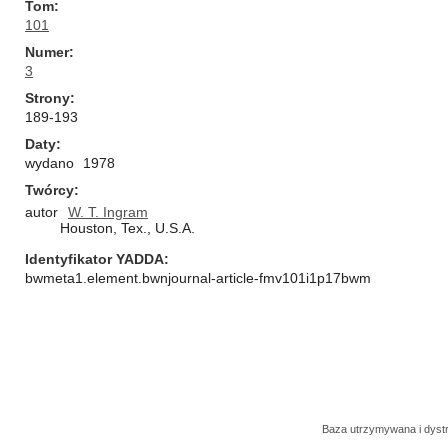
Tom
101
Numer
3
Strony
189-193
Daty
wydano
1978
Twórcy
autor
W. T. Ingram
Houston, Tex., U.S.A.
Identyfikator YADDA
bwmeta1.element.bwnjournal-article-fmv101i1p17bwm
Baza utrzymywana i dys