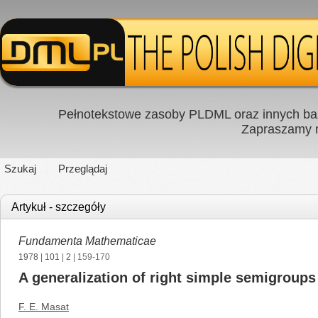
Pełnotekstowe zasoby PLDML oraz innych baz
Zapraszamy
Szukaj
Przeglądaj
Artykuł - szczegóły
Fundamenta Mathematicae
1978
|
101
|
2
| 159-170
A generalization of right simple semigroups
F. E. Masat