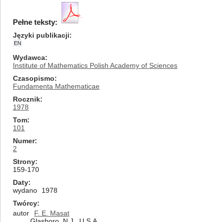
Pełne teksty:
Języki publikacji
EN
Wydawca
Institute of Mathematics Polish Academy of Sciences
Czasopismo
Fundamenta Mathematicae
Rocznik
1978
Tom
101
Numer
2
Strony
159-170
Daty
wydano
1978
Twórcy
autor
F. E. Masat
Glasboro, N.J., U.S.A.