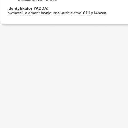
Identyfikator YADDA
bwmeta1.element.bwnjournal-article-fmv101i1p14bwm