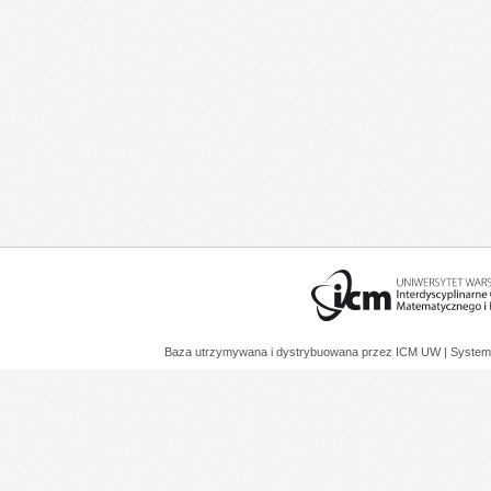
Baza utrzymywana i dystrybuowana przez
ICM UW
| System