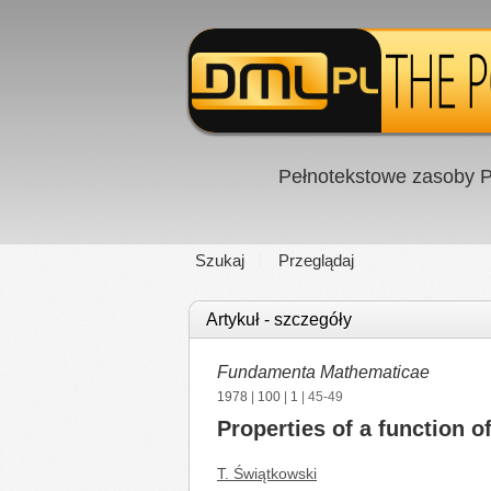
Pełnotekstowe zasoby P
Szukaj
Przeglądaj
Artykuł - szczegóły
Fundamenta Mathematicae
1978
|
100
|
1
| 45-49
Properties of a function o
T. Świątkowski