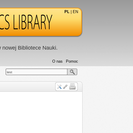
PL
|
EN
nowej Bibliotece Nauki.
O nas
Pomoc
test