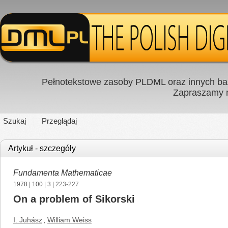
Pełnotekstowe zasoby PLDML oraz innych baz
Zapraszamy
Szukaj
Przeglądaj
Artykuł - szczegóły
Fundamenta Mathematicae
1978
|
100
|
3
| 223-227
On a problem of Sikorski
I. Juhász
,
William Weiss