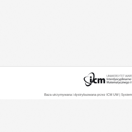
Baza utrzymywana i dystrybuowana przez
ICM UW
| System