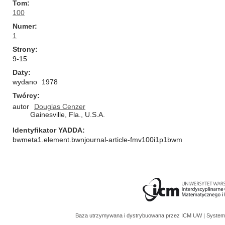
Tom
100
Numer
1
Strony
9-15
Daty
wydano
1978
Twórcy
autor
Douglas Cenzer
Gainesville, Fla., U.S.A.
Identyfikator YADDA
bwmeta1.element.bwnjournal-article-fmv100i1p1bwm
Baza utrzymywana i dystrybuowana przez
ICM UW
| System