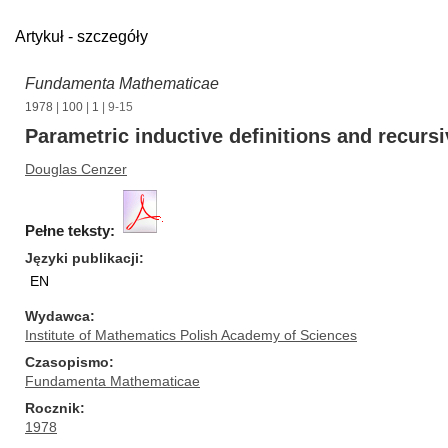
Artykuł - szczegóły
Fundamenta Mathematicae
1978
|
100
|
1
| 9-15
Parametric inductive definitions and recurs
Douglas Cenzer
Pełne teksty:
Języki publikacji
EN
Wydawca
Institute of Mathematics Polish Academy of Sciences
Czasopismo
Fundamenta Mathematicae
Rocznik
1978