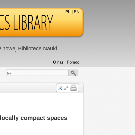
PL
|
EN
nowej Bibliotece Nauki.
O nas
Pomoc
test
 locally compact spaces