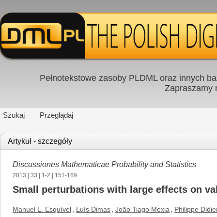
Pełnotekstowe zasoby PLDML oraz innych baz
Zapraszamy
Szukaj
Przeglądaj
Artykuł - szczegóły
Discussiones Mathematicae Probability and Statistics
2013
|
33
|
1-2
| 151-169
Small perturbations with large effects on va
Manuel L. Esquível
,
Luís Dimas
,
João Tiago Mexia
,
Philippe Didie