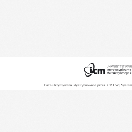
Baza utrzymywana i dystrybuowana przez
ICM UW
| System