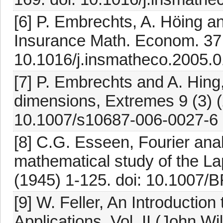
[6] P. Embrechts, A. Höing a
Insurance Math. Econom. 37 (
10.1016/j.insmatheco.2005.
[7] P. Embrechts and A. Hing
dimensions, Extremes 9 (3) (
10.1007/s10687-006-0027-6
[8] C.G. Esseen, Fourier analy
mathematical study of the L
(1945) 1-125. doi: 10.1007
[9] W. Feller, An Introduction
Applications, Vol. II (John W