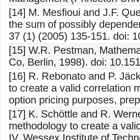
[14] M. Mesfioui and J.F. Que
the sum of possibly depende
37 (1) (2005) 135-151. doi: 
[15] W.R. Pestman, Mathemati
Co, Berlin, 1998). doi: 10.
[16] R. Rebonato and P. Jäc
to create a valid correlation
option pricing purposes, prepr
[17] K. Schöttle and R. Wern
methodology to create a valid
IV, Wessex Institute of Tech