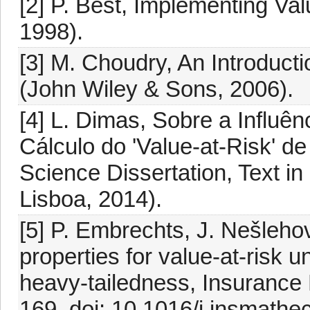
[2] P. Best, Implementing Va
1998).
[3] M. Choudry, An Introductio
(John Wiley & Sons, 2006).
[4] L. Dimas, Sobre a Influ
Cálculo do 'Value-at-Risk' de
Science Dissertation, Text i
Lisboa, 2014).
[5] P. Embrechts, J. Nešlehov
properties for value-at-ris
heavy-tailedness, Insurance
169. doi: 10.1016/j.insmath