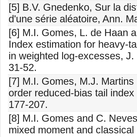
[5] B.V. Gnedenko, Sur la di
d'une série aléatoire, Ann. M
[6] M.I. Gomes, L. de Haan a
Index estimation for heavy-t
in weighted log-excesses, J. 
31-52.
[7] M.I. Gomes, M.J. Martin
order reduced-bias tail index
177-207.
[8] M.I. Gomes and C. Neves
mixed moment and classical 