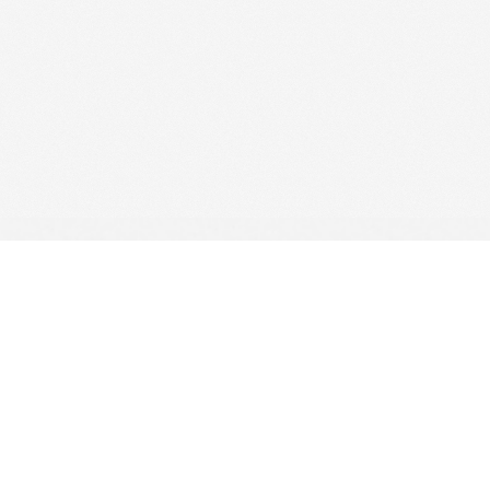
Baza utrzymywana i dystrybuowana przez
ICM UW
| System