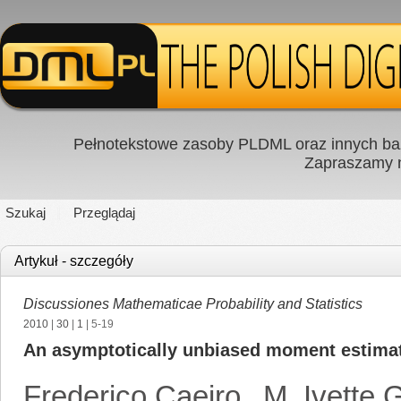
Pełnotekstowe zasoby PLDML oraz innych baz
Zapraszamy
Szukaj
Przeglądaj
Artykuł - szczegóły
Discussiones Mathematicae Probability and Statistics
2010
|
30
|
1
| 5-19
An asymptotically unbiased moment estimato
Frederico Caeiro
,
M. Ivette