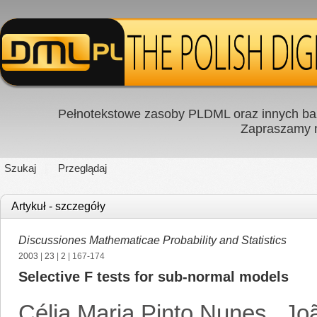
Pełnotekstowe zasoby PLDML oraz innych baz
Zapraszamy
Szukaj
Przeglądaj
Artykuł - szczegóły
Discussiones Mathematicae Probability and Statistics
2003
|
23
|
2
| 167-174
Selective F tests for sub-normal models
Célia Maria Pinto Nunes
,
Jo