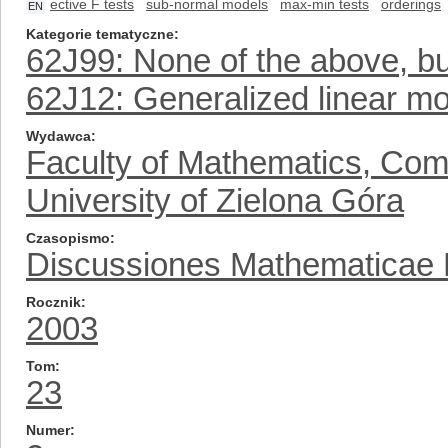
ective F tests
sub-normal models
max-min tests
orderings
EN
Kategorie tematyczne
62J99: None of the above, but
62J12: Generalized linear m
Wydawca
Faculty of Mathematics, Com
University of Zielona Góra
Czasopismo
Discussiones Mathematicae Pr
Rocznik
2003
Tom
23
Numer