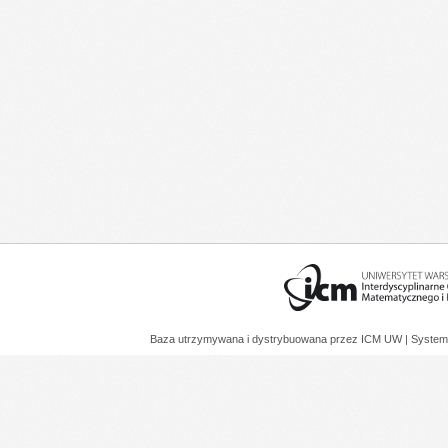
Baza utrzymywana i dystrybuowana przez
ICM UW
| System