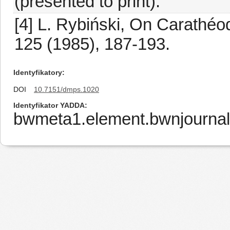
(presented to print).
[4] L. Rybiński, On Carathéo
125 (1985), 187-193.
Identyfikatory
DOI
10.7151/dmps.1020
Identyfikator YADDA
bwmeta1.element.bwnjournal