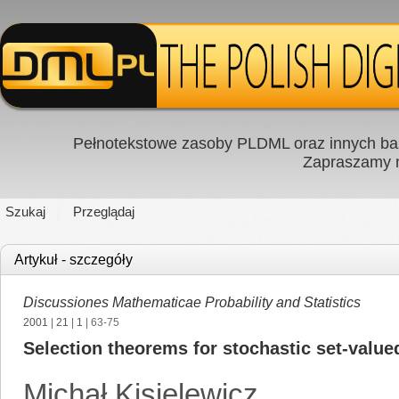
Pełnotekstowe zasoby PLDML oraz innych baz
Zapraszamy
Szukaj
Przeglądaj
Artykuł - szczegóły
Discussiones Mathematicae Probability and Statistics
2001
|
21
|
1
| 63-75
Selection theorems for stochastic set-value
Michał Kisielewicz