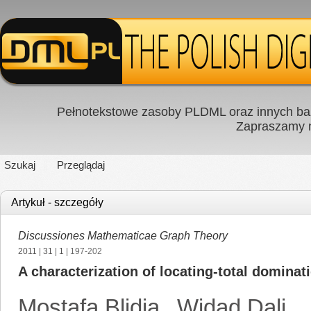
Pełnotekstowe zasoby PLDML oraz innych baz
Zapraszamy
Szukaj
Przeglądaj
Artykuł - szczegóły
Discussiones Mathematicae Graph Theory
2011
|
31
|
1
| 197-202
A characterization of locating-total dominat
Mostafa Blidia
,
Widad Dali