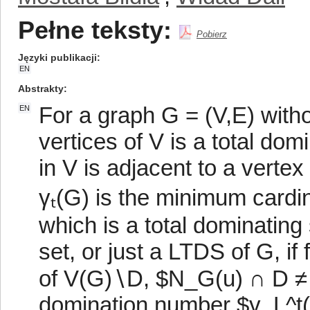
Pełne teksty:
Pobierz
Języki publikacji
EN
Abstrakty
For a graph G = (V,E) witho
EN
vertices of V is a total dom
in V is adjacent to a verte
γₜ(G) is the minimum cardin
which is a total dominating 
set, or just a LTDS of G, if
of V(G)∖D, $N_G(u) ∩ D ≠ 
domination number $γ_L^t(G