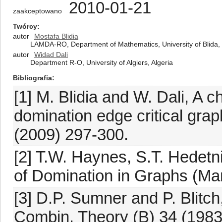
2010-01-21
zaakceptowano
Twórcy
autor
Mostafa Blidia
LAMDA-RO, Department of Mathematics, University of Blida, B
autor
Widad Dali
Department R-O, University of Algiers, Algeria
Bibliografia
[1] M. Blidia and W. Dali, A c
domination edge critical gra
(2009) 297-300.
[2] T.W. Haynes, S.T. Hedetn
of Domination in Graphs (Ma
[3] D.P. Sumner and P. Blitch,
Combin. Theory (B) 34 (1983