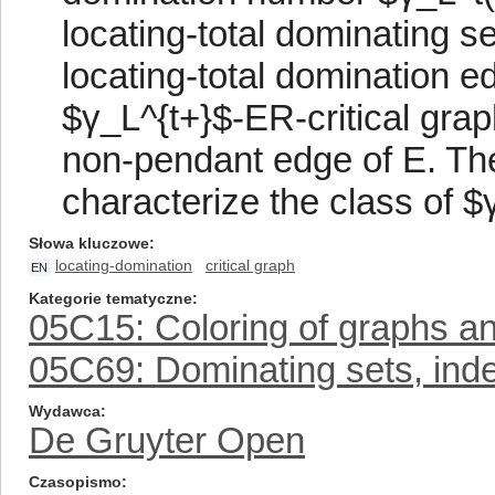
locating-total dominating se
locating-total domination ed
$γ_L^{t+}$-ER-critical graph
non-pendant edge of E. The
characterize the class of $
Słowa kluczowe
locating-domination
critical graph
EN
Kategorie tematyczne
05C15: Coloring of graphs a
05C69: Dominating sets, inde
Wydawca
De Gruyter Open
Czasopismo