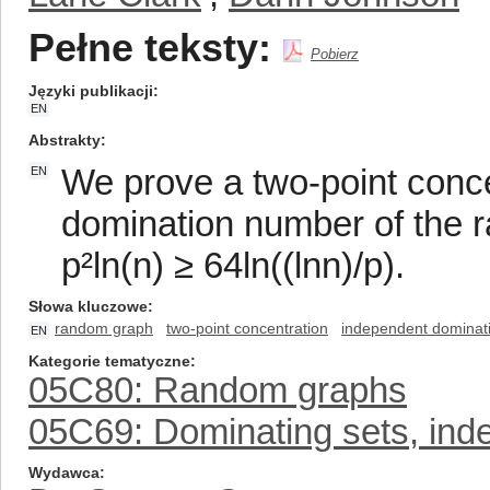
Pełne teksty:
Pobierz
Języki publikacji
EN
Abstrakty
We prove a two-point conce
EN
domination number of the 
p²ln(n) ≥ 64ln((lnn)/p).
Słowa kluczowe
random graph
two-point concentration
independent dominat
EN
Kategorie tematyczne
05C80: Random graphs
05C69: Dominating sets, inde
Wydawca