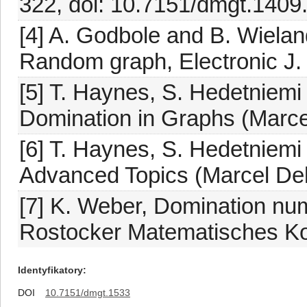
322, doi: 10.7151/dmgt.1409
[4] A. Godbole and B. Wielan
Random graph, Electronic J.
[5] T. Haynes, S. Hedetniemi
Domination in Graphs (Marcel
[6] T. Haynes, S. Hedetniemi
Advanced Topics (Marcel Dek
[7] K. Weber, Domination num
Rostocker Matematisches Ko
Identyfikatory
DOI
10.7151/dmgt.1533