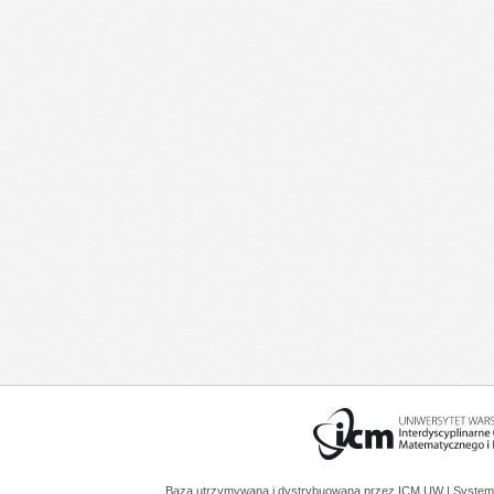
Baza utrzymywana i dystrybuowana przez
ICM UW
| System