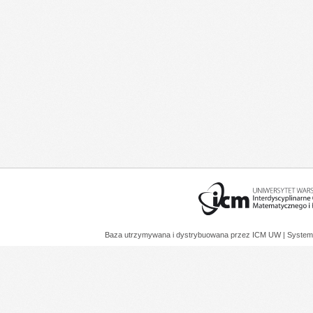
Baza utrzymywana i dystrybuowana przez
ICM UW
| System