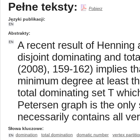
Pełne teksty:
Pobierz
Języki publikacji
EN
Abstrakty
A recent result of Henning
EN
disjoint dominating and tot
(2008), 159-162) implies t
minimum degree at least th
total dominating set T whic
Petersen graph is the only
necessarily contains all ver
Słowa kluczowe
domination
total domination
domatic number
vertex partiti
EN