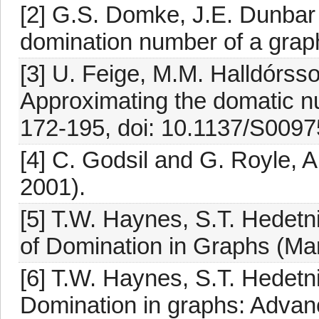
[2] G.S. Domke, J.E. Dunbar
domination number of a grap
[3] U. Feige, M.M. Halldórsso
Approximating the domatic n
172-195, doi: 10.1137/S009
[4] C. Godsil and G. Royle, 
2001).
[5] T.W. Haynes, S.T. Hedetn
of Domination in Graphs (Ma
[6] T.W. Haynes, S.T. Hedetni
Domination in graphs: Advan