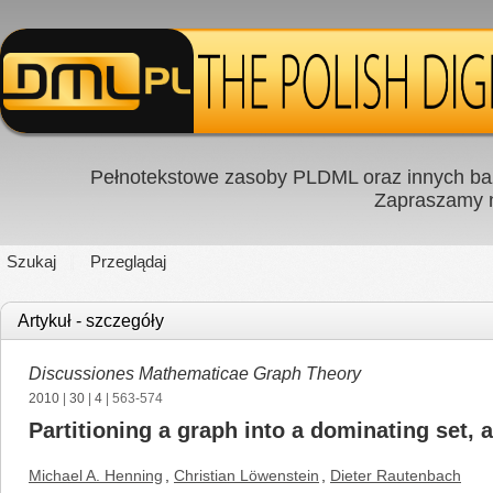
Pełnotekstowe zasoby PLDML oraz innych baz
Zapraszamy
Szukaj
Przeglądaj
Artykuł - szczegóły
Discussiones Mathematicae Graph Theory
2010
|
30
|
4
| 563-574
Partitioning a graph into a dominating set, 
Michael A. Henning
,
Christian Löwenstein
,
Dieter Rautenbach