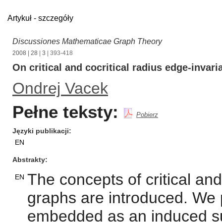
Artykuł - szczegóły
Discussiones Mathematicae Graph Theory
2008
|
28
|
3
| 393-418
On critical and cocritical radius edge-invari
Ondrej Vacek
Pełne teksty:
Pobierz
Języki publikacji
EN
Abstrakty
The concepts of critical and
EN
graphs are introduced. We 
embedded as an induced subg