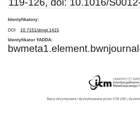
119-126, doi: 10.1016/S001
Identyfikatory
DOI
10.7151/dmgt.1415
Identyfikator YADDA
bwmeta1.element.bwnjournal
Baza utrzymywana i dystrybuowana przez
ICM UW
| System