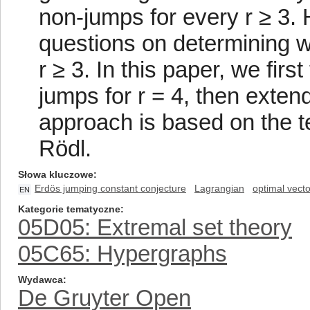
non-jumps for every r ≥ 3. H
questions on determining w
r ≥ 3. In this paper, we firs
jumps for r = 4, then exten
approach is based on the 
Rödl.
Słowa kluczowe
Erdös jumping constant conjecture
Lagrangian
optimal vecto
EN
Kategorie tematyczne
05D05: Extremal set theory
05C65: Hypergraphs
Wydawca
De Gruyter Open