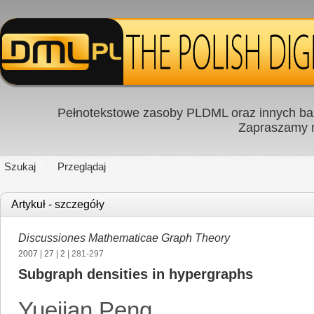
Pełnotekstowe zasoby PLDML oraz innych baz
Zapraszamy
Szukaj
Przeglądaj
Artykuł - szczegóły
Discussiones Mathematicae Graph Theory
2007
|
27
|
2
| 281-297
Subgraph densities in hypergraphs
Yuejian Peng