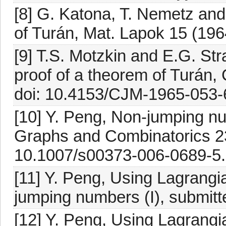
[8] G. Katona, T. Nemetz an
of Turán, Mat. Lapok 15 (196
[9] T.S. Motzkin and E.G. St
proof of a theorem of Turán,
doi: 10.4153/CJM-1965-053-
[10] Y. Peng, Non-jumping n
Graphs and Combinatorics 23
10.1007/s00373-006-0689-5.
[11] Y. Peng, Using Lagrangi
jumping numbers (I), submitt
[12] Y. Peng, Using Lagrangi