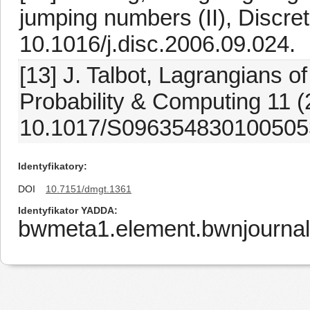
jumping numbers (II), Discre
10.1016/j.disc.2006.09.024.
[13] J. Talbot, Lagrangians 
Probability & Computing 11 (
10.1017/S096354830100505
Identyfikatory
DOI
10.7151/dmgt.1361
Identyfikator YADDA
bwmeta1.element.bwnjournal