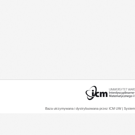
Baza utrzymywana i dystrybuowana przez
ICM UW
| System