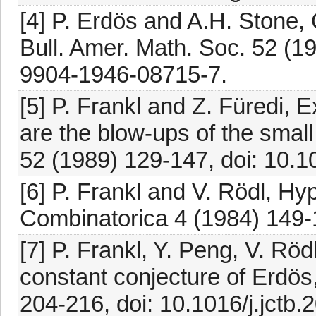
[4] P. Erdös and A.H. Stone, 
Bull. Amer. Math. Soc. 52 (1
9904-1946-08715-7.
[5] P. Frankl and Z. Füredi,
are the blow-ups of the smal
52 (1989) 129-147, doi: 10.
[6] P. Frankl and V. Rödl, H
Combinatorica 4 (1984) 149-
[7] P. Frankl, Y. Peng, V. Röd
constant conjecture of Erdös
204-216, doi: 10.1016/j.jctb.