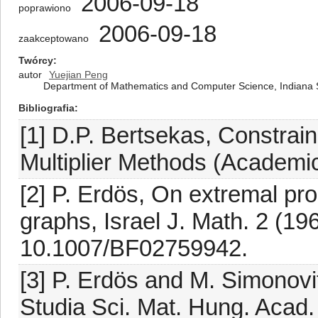
2006-09-18
poprawiono
2006-09-18
zaakceptowano
Twórcy
autor
Yuejian Peng
Department of Mathematics and Computer Science, Indiana St
Bibliografia
[1] D.P. Bertsekas, Constrai
Multiplier Methods (Academi
[2] P. Erdös, On extremal pr
graphs, Israel J. Math. 2 (19
10.1007/BF02759942.
[3] P. Erdös and M. Simonovit
Studia Sci. Mat. Hung. Acad.