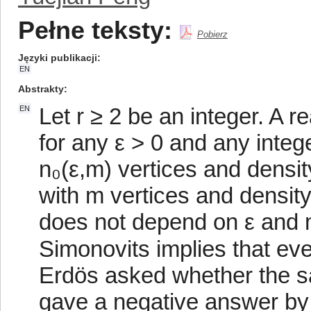
Pełne teksty:
Pobierz
Języki publikacji
EN
Abstrakty
Let r ≥ 2 be an integer. A re
EN
for any ε > 0 and any integ
n₀(ε,m) vertices and densit
with m vertices and density
does not depend on ε and m
Simonovits implies that ever
Erdös asked whether the sa
gave a negative answer by 