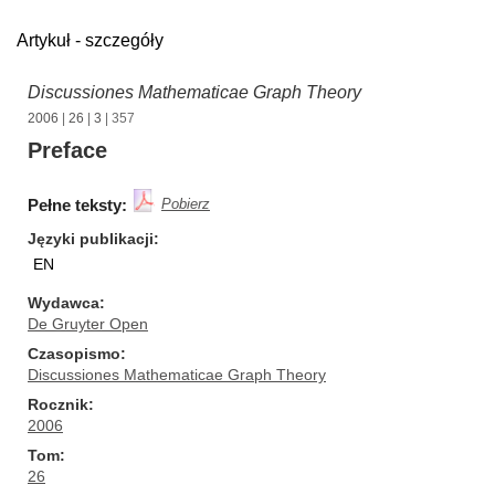
Artykuł - szczegóły
Discussiones Mathematicae Graph Theory
2006
|
26
|
3
| 357
Preface
Pełne teksty:
Pobierz
Języki publikacji
EN
Wydawca
De Gruyter Open
Czasopismo
Discussiones Mathematicae Graph Theory
Rocznik
2006
Tom
26