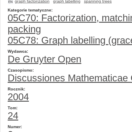
graph factorization
graph labelling
spanning trees
EN
Kategorie tematyczne
05C70: Factorization, matchin
packing
05C78: Graph labelling (grace
Wydawca
De Gruyter Open
Czasopismo
Discussiones Mathematicae
Rocznik
2004
Tom
24
Numer