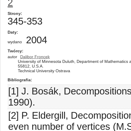
2
Strony
345-353
Daty
2004
wydano
Twórcy
autor
Dalibor Froncek
University of Minnesota Duluth, Department of Mathematics an
55812, U.S.A.
Technical University Ostrava
Bibliografia
[1] J. Bosák, Decompositions
1990).
[2] P. Eldergill, Decompositi
even number of vertices (M.S